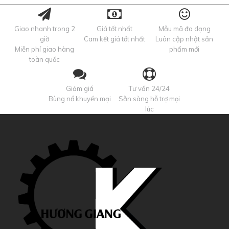
Giao nhanh trong 2
Giá tốt nhất
Mẫu mã đa dạng
giờ
Cam kết giá tốt nhất
Luôn cập nhật sản
Miễn phí giao hàng
phẩm mới
toàn quốc
Giảm giá
Tư vấn 24/24
Bùng nổ khuyến mại
Sẵn sàng hỗ trợ mọi
lúc