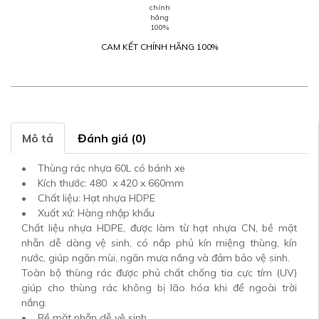
CAM KẾT CHÍNH HÃNG 100%
Mô tả
Đánh giá (0)
• Thùng rác nhựa 60L có bánh xe
• Kích thước: 480 x 420 x 660mm
• Chất liệu: Hạt nhựa HDPE
• Xuất xứ: Hàng nhập khẩu
Chất liệu nhựa HDPE, được làm từ hạt nhựa CN, bề mặt
nhẵn dễ dàng vệ sinh, có nắp phủ kín miệng thùng, kín
nước, giúp ngăn mùi, ngăn mưa nắng và đảm bảo vệ sinh.
Toàn bộ thùng rác được phủ chất chống tia cực tím (UV)
giúp cho thùng rác không bị lão hóa khi để ngoài trời
nắng.
• Bề mặt nhẵn dễ vệ sinh.