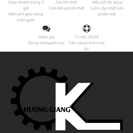
Giao nhanh trong 2
Giá tốt nhất
Mẫu mã đa dạng
giờ
Cam kết giá tốt nhất
Luôn cập nhật sản
Miễn phí giao hàng
phẩm mới
toàn quốc
Giảm giá
Tư vấn 24/24
Bùng nổ khuyến mại
Sẵn sàng hỗ trợ mọi
lúc