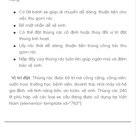
Có 04 bánh xe giúp di chuyển dễ dàng, thuận tiện cho
việc thu gom rác.
Bề mặt nhẵn dễ vệ sinh.
Có thể đặt thùng rác cố định hoặc thay đổi vị trí đặt
thùng linh hoạt.
Lấy rác thải dễ dàng, thuận tiện trong công tác thu
gom rác.
Nắp đậy của thùng rác luôn kín giúp ngăn mùi và đảm
bảo vệ sinh.
Vị trí đặt:
Thùng rác được bố trí nơi công cộng, công viên,
vườn hoa, trường học, bệnh viện, doanh trại, nhà máy và hộ
gia đình, với tính năng bền, an toàn, vệ sinh. Thùng rác 240
lít phù hợp với các loại xe cẩu đang được sử dụng tại Việt
Nam [elementor-template id="763"]