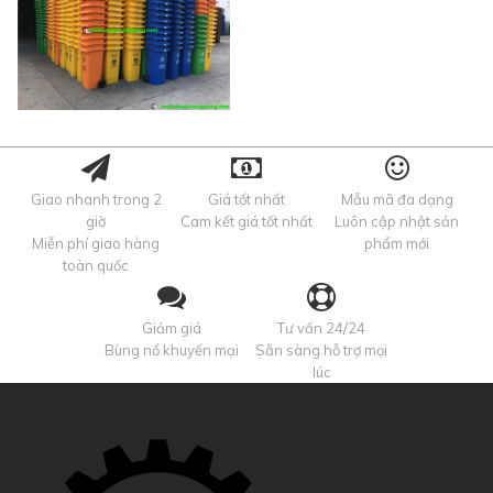
Giao nhanh trong 2
Giá tốt nhất
Mẫu mã đa dạng
giờ
Cam kết giá tốt nhất
Luôn cập nhật sản
Miễn phí giao hàng
phẩm mới
toàn quốc
Giảm giá
Tư vấn 24/24
Bùng nổ khuyến mại
Sẵn sàng hỗ trợ mọi
lúc