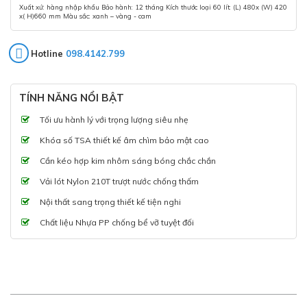
Xuất xứ: hàng nhập khẩu Bảo hành: 12 tháng Kích thước loại 60 lít: (L) 480x (W) 420
x( H)660 mm Màu sắc: xanh – vàng - cam
Hotline
098.4142.799
TÍNH NĂNG NỔI BẬT
Tối ưu hành lý với trọng lượng siêu nhẹ
Khóa số TSA thiết kế âm chìm bảo mật cao
Cần kéo hợp kim nhôm sáng bóng chắc chắn
Vải lót Nylon 210T trượt nước chống thấm
Nội thất sang trọng thiết kế tiện nghi
Chất liệu Nhựa PP chống bể vỡ tuyệt đối