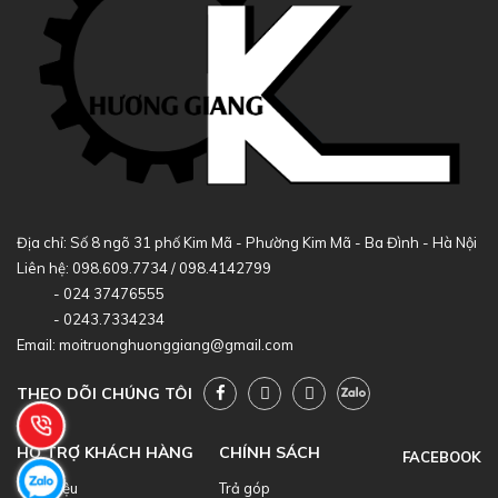
Địa chỉ: Số 8 ngõ 31 phố Kim Mã - Phường Kim Mã - Ba Đình - Hà Nội
Liên hệ: 098.609.7734 / 098.4142799
- 024 37476555
- 0243.7334234
Email: moitruonghuonggiang@gmail.com
THEO DÕI CHÚNG TÔI
HỖ TRỢ KHÁCH HÀNG
CHÍNH SÁCH
FACEBOOK
Giới thiệu
Trả góp