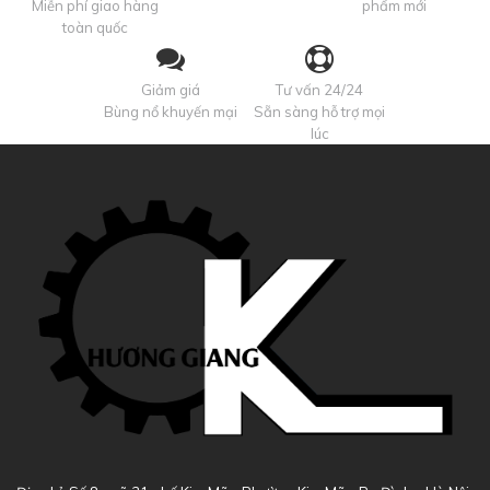
Miễn phí giao hàng
phẩm mới
toàn quốc
Giảm giá
Tư vấn 24/24
Bùng nổ khuyến mại
Sẵn sàng hỗ trợ mọi
lúc