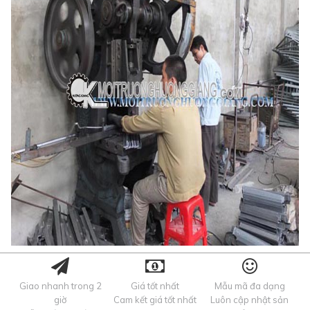
Giao nhanh trong 2
Giá tốt nhất
Mẫu mã đa dạng
giờ
Cam kết giá tốt nhất
Luôn cập nhật sản